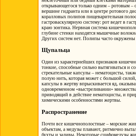
неклеточный или бедный клетками материал,
открывающегося только одним – ротовым – о
вершине гидранта или в центре ротового дис
коралловых полипов пищеварительная полость
гастроваскулярную систему: рот ведет в гас
краю зонтика. Нервная система кишечнополо
глубине стенки находятся мышечные волокн
Других систем нет. Полипы часто окружен
Щупальца
Один из характернейших признаков кишечно
тонкие, способные сильно вытягиваться и с
стрекательные капсулы – нематоцисты, так
полую нить, которая может с большой силой
капсулы в жертву впрыскивается яд, оказы
одновременном «выстреливании» множества 
приводящий в действие нематоцисты, и прир
химическими особенностями жертвы.
Распространение
Почти все кишечнополостные – морские жив
объектам, а медузы плавают, ритмично вытал
бухты и заливы. Некоторые сцифомедузы жив