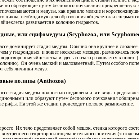
ычно образующие путем бесполого почкования прикрепленную 
отпочковываются и медузы, как правило мелкие и короткоживущ
о цикла, необходимую для образования яйцеклеток и сперматоз
 яйцеклетка развивается в колонию гидрантов.
дные, или сцифомедузы (Scyphozoa, или Scyphome
ассе доминирует стадия медузы. Обычно она крупнее и сложнее
 чем у гидроидных, и живет несколько месяцев, размножаясь по
лодотворенная яйцеклетка и здесь сначала развивается в полип 
олонию). Он очень мелкий и малозаметный. Путем особого попе
от себя личинки медуз.
овые полипы (Anthozoa)
ассе стадия медузы полностью подавлена и все виды представл
диночными или образуют путем бесполого почкования обширны
ые рифы. На этой же стадии происходит половое размножение.
осто. Их тело представляет собой мешок, стенка которого сост
и внутреннего секреторно-пищеварительного эпителия (энтодер