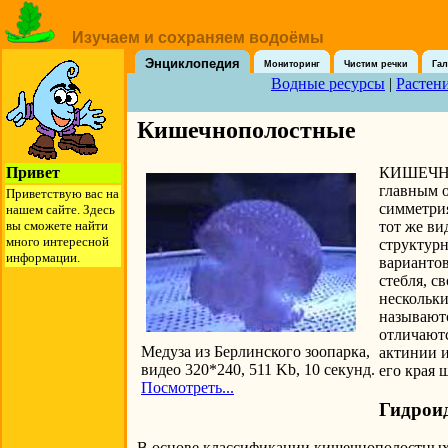
Изучаем и сохраняем водоёмы
Энциклопедия
Мониторинг
Чистим речки
Гал
Водные ресурсы
|
Растен
Кишечнополостные
КИШЕЧНОП
Привет
главным о
Приветствую вас на
симметрия
нашем сайте. Здесь
тот же ви
вы сможете найти
много интересной
структурн
информации.
вариантов
стебля, с
нескольки
называют
отличаютс
Медуза из Берлинского зоопарка,
актинии и
видео 320*240, 511 Kb, 10 секунд.
его края 
Посмотреть...
Гидроид
В основе классификации кишечнополостных 