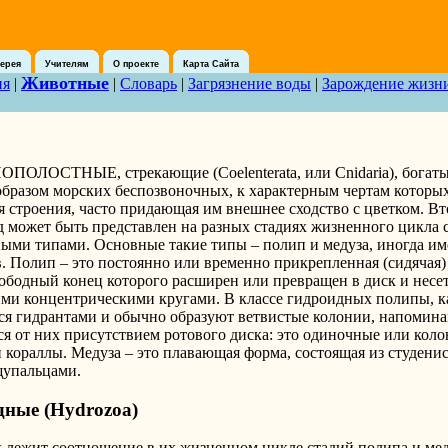
ерея
Учителям
О проекте
Карта Сайта
Животные
ия
|
|
Словарь
|
Загрязнение воды
|
Зарождение жизн
ОЛОСТНЫЕ, стрекающие (Coelenterata, или Cnidaria), богаты
бразом морских беспозвоночных, к характерным чертам которых
 строения, часто придающая им внешнее сходство с цветком. В
д может быть представлен на разных стадиях жизненного цикла
ыми типами. Основные такие типы – полип и медуза, иногда им
. Полип – это постоянно или временно прикрепленная (сидячая)
вободный конец которого расширен или превращен в диск и нес
ми концентрическими кругами. В классе гидроидных полипы, к
ся гидрантами и обычно образуют ветвистые колонии, напомин
я от них присутствием ротового диска: это одиночные или кол
 кораллы. Медуза – это плавающая форма, состоящая из студенис
щупальцами.
ные (Hydrozoa)
лежит соотношение в их жизненном цикле стадий полипа и мед