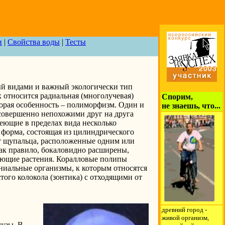
и
|
Свойства воды
|
Тесты
й видами и важный экологически тип
 относится радиальная (многолучевая)
Спорим,
торая особенность – полиморфизм. Один и
не знаешь, что...
 совершенно непохожими друг на друга
еющие в пределах вида несколько
 форма, состоящая из цилиндрического
ет щупальца, расположенные одним или
ак правило, бокаловидно расширены,
ающие растения. Коралловые полипы
ониальные организмы, к которым относятся
того колокола (зонтика) с отходящими от
древний город -
живой организм,
узы. В