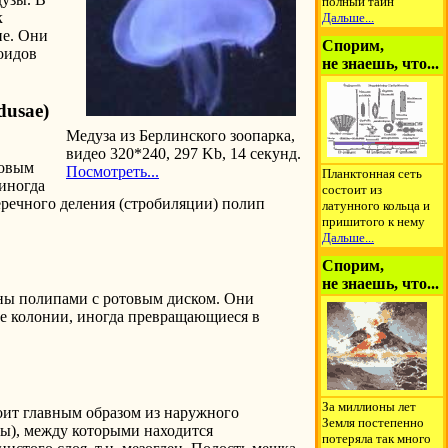
полный тайн
к
Дальше...
ие. Они
Спорим,
оидов
не знаешь, что...
dusae)
Медуза из Берлинского зоопарка,
видео 320*240, 297 Kb, 14 секунд.
ловым
Посмотреть...
Планктонная сеть
(иногда
состоит из
речного деления (стробиляции) полип
латунного кольца и
пришитого к нему
Дальше...
Спорим,
не знаешь, что...
ены полипами с ротовым диском. Они
е колонии, иногда превращающиеся в
За миллионы лет
оит главным образом из наружного
Земля постепенно
мы), между которыми находится
потеряла так много