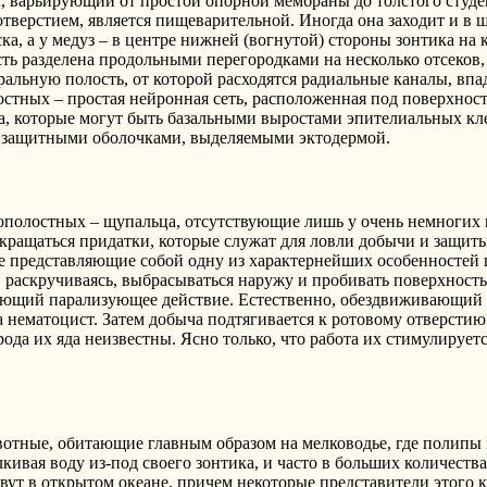
 варьирующий от простой опорной мембраны до толстого студени
тверстием, является пищеварительной. Иногда она заходит и в щ
ка, а у медуз – в центре нижней (вогнутой) стороны зонтика на
 разделена продольными перегородками на несколько отсеков, а 
тральную полость, от которой расходятся радиальные каналы, в
стных – простая нейронная сеть, расположенная под поверхнос
а, которые могут быть базальными выростами эпителиальных кл
ы защитными оболочками, выделяемыми эктодермой.
полостных – щупальца, отсутствующие лишь у очень немногих 
окращаться придатки, которые служат для ловли добычи и защит
же представляющие собой одну из характернейших особенностей 
, раскручиваясь, выбрасываться наружу и пробивать поверхность
вающий парализующее действие. Естественно, обездвиживающий 
нематоцист. Затем добыча подтягивается к ротовому отверстию
ода их яда неизвестны. Ясно только, что работа их стимулирует
отные, обитающие главным образом на мелководье, где полипы 
кивая воду из-под своего зонтика, и часто в больших количеств
ут в открытом океане, причем некоторые представители этого к