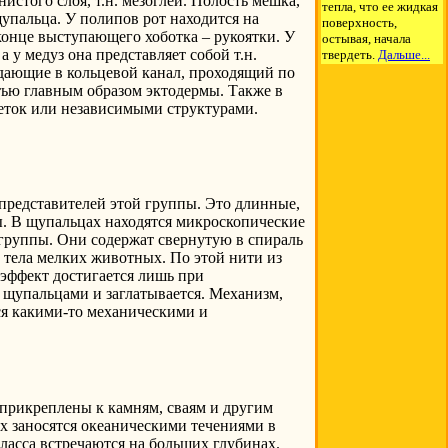
стого слоя, т.н. мезоглеи. Полость мешка,
тепла, что ее жидкая
упальца. У полипов рот находится на
поверхность,
 конце выступающего хоботка – рукоятки. У
остывая, начала
у медуз она представляет собой т.н.
твердеть.
Дальше...
падающие в кольцевой канал, проходящий по
тью главным образом эктодермы. Также в
еток или независимыми структурами.
представителей этой группы. Это длинные,
ы. В щупальцах находятся микроскопические
группы. Они содержат свернутую в спираль
 тела мелких животных. По этой нити из
эффект достигается лишь при
 щупальцами и заглатывается. Механизм,
ся какими-то механическими и
прикреплены к камням, сваям и другим
ах заносятся океаническими течениями в
ласса встречаются на больших глубинах.