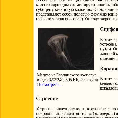
классе гидроидных доминируют полипы, об
субстрату ветвистую колонию. От колонии 
представляют собой половую фазу жизненног
(обычно у разных особей). Оплодотворенная
Сцифои
В этом кл
устроена,
путем. Оп
дающий к
отделяет 
Коралл
Медуза из Берлинского зоопарка,
В этом кл
видео 320*240, 605 Kb, 29 секунд.
бывают о
Посмотреть...
кораллов
Строение
Устроены кишечнополостные относительно пр
покровно-защитного эпителия (эктодермы) 