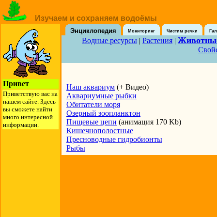
Изучаем и сохраняем водоёмы
Энциклопедия
Мониторинг
Чистим речки
Гал
Животны
Водные ресурсы
|
Растения
|
Свой
Привет
Наш аквариум
(+ Видео)
Приветствую вас на
Аквариумные рыбки
нашем сайте. Здесь
Обитатели моря
вы сможете найти
Озерный зоопланктон
много интересной
Пищевые цепи
(анимация 170 Kb)
информации.
Кишечнополостные
Пресноводные гидробионты
Рыбы